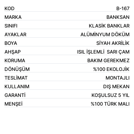
KOD
B-167
MARKA
BANKSAN
SINIFI
KLASİK BANKLAR
AYAKLAR
ALÜMİNYUM DÖKÜM
BOYA
SİYAH AKRİLİK
AHŞAP
ISIL İŞLEMLİ SARI ÇAM
KORUMA
BAKIM GEREKMEZ
DÖNÜŞÜM
%100 EKOLOJİK
TESLİMAT
MONTAJLI
KULLANIM
DIŞ MEKAN
GARANTİ
KOŞULSUZ 5 YIL
MENŞEİ
%100 TÜRK MALI