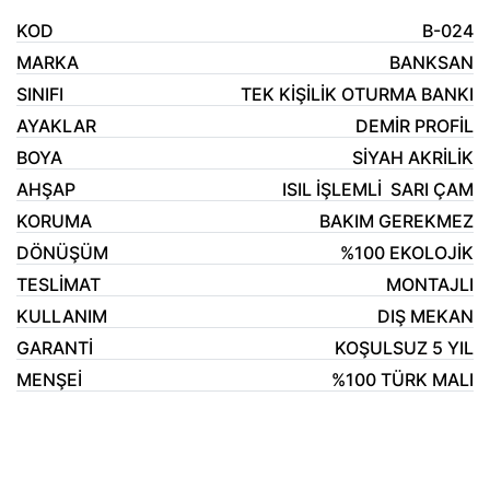
KOD
B-024
MARKA
BANKSAN
SINIFI
TEK KİŞİLİK OTURMA BANKI
AYAKLAR
DEMİR PROFİL
BOYA
SİYAH AKRİLİK
AHŞAP
ISIL İŞLEMLİ SARI ÇAM
KORUMA
BAKIM GEREKMEZ
DÖNÜŞÜM
%100 EKOLOJİK
TESLİMAT
MONTAJLI
KULLANIM
DIŞ MEKAN
GARANTİ
KOŞULSUZ 5 YIL
MENŞEİ
%100 TÜRK MALI