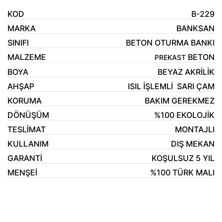
KOD
B-229
MARKA
BANKSAN
SINIFI
BETON OTURMA BANKI
MALZEME
BETON
PREKAST
BOYA
BEYAZ AKRİLİK
AHŞAP
ISIL İŞLEMLİ SARI ÇAM
KORUMA
BAKIM GEREKMEZ
DÖNÜŞÜM
%100 EKOLOJİK
TESLİMAT
MONTAJLI
KULLANIM
DIŞ MEKAN
GARANTİ
KOŞULSUZ 5 YIL
MENŞEİ
%100 TÜRK MALI